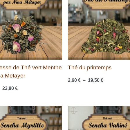
à
à
23,80 €
19,50 €
tesse de Thé vert Menthe
Thé du printemps
na Metayer
2,60
€
–
19,50
€
–
23,80
€
Plage
Plage
de
de
prix :
prix :
2,90 €
2,60 €