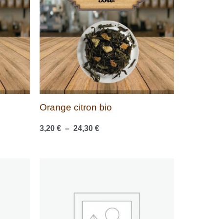
à
24,30 €
Orange citron bio
3,20
€
–
24,30
€
Plage
de
prix :
2,60 €
à
19,50 €