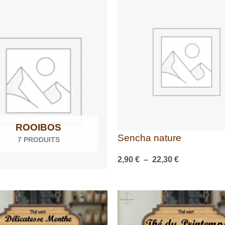
de
prix :
2,90 €
à
22,30 €
ROOIBOS
Sencha nature
7 PRODUITS
2,90
€
–
22,30
€
Plage
Plage
de
de
prix :
prix :
3,10 €
2,60 €