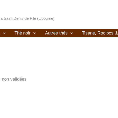
 à Saint Denis de Pile (Libourne)
t
Thé noir
Autres thés
Tisane, Rooibos 
s non validées