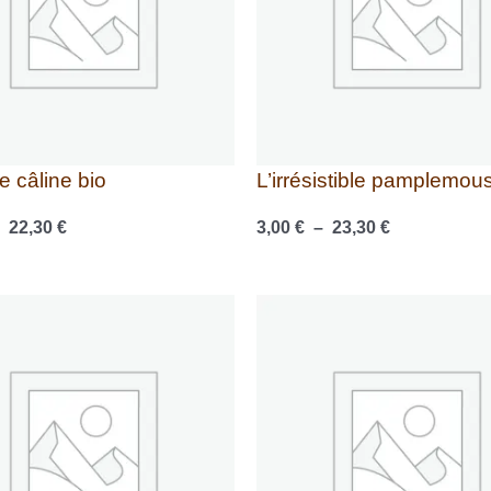
 câline bio
L’irrésistible pamplemou
–
22,30
€
3,00
€
–
23,30
€
Plage
Plage
de
de
prix :
prix :
3,20 €
2,80 €
à
à
24,30 €
21,50 €