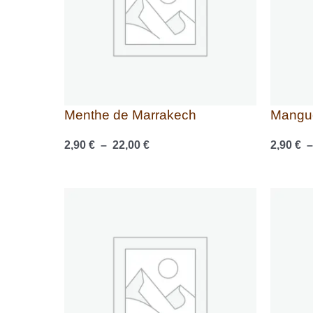
Menthe de Marrakech
Mangue
2,90
€
–
22,00
€
2,90
€
Plage
de
prix :
2,70 €
à
20,50 €