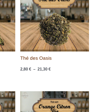
à
21,30 €
Thé des Oasis
2,80
€
–
21,30
€
Plage
de
prix :
3,20 €