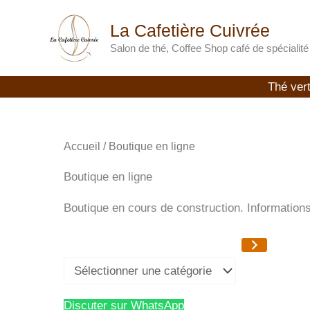
Trié
Aller
par
La Cafetière Cuivrée
au
Sélectionner
popularité
contenu
une
Salon de thé, Coffee Shop café de spécialité
catégorie
Thé ver
Accueil
/ Boutique en ligne
Boutique en ligne
Boutique en cours de construction. Information
Discuter sur WhatsApp