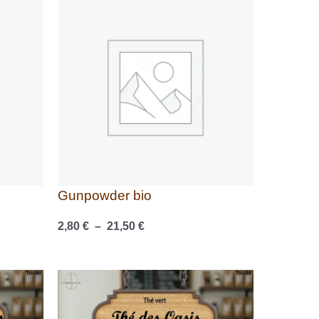
de
prix :
2,80 €
à
21,50 €
Gunpowder bio
2,80
€
–
21,50
€
Plage
de
prix :
2,80 €