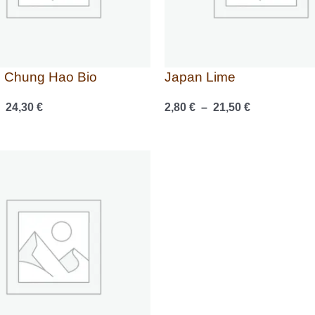
 Chung Hao Bio
Japan Lime
–
24,30
€
2,80
€
–
21,50
€
Plage
de
prix :
2,70 €
à
20,30 €