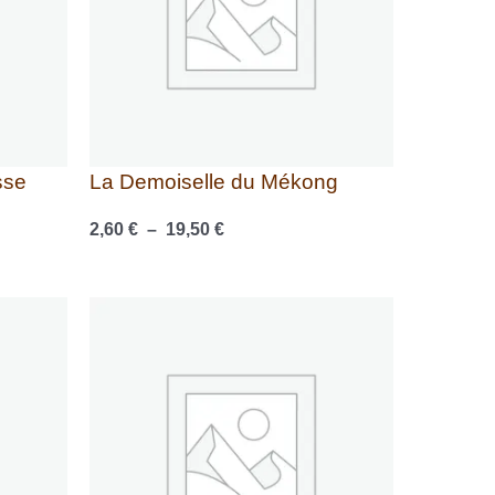
sse
La Demoiselle du Mékong
2,60
€
–
19,50
€
Plage
de
prix :
3,00 €
à
22,50 €