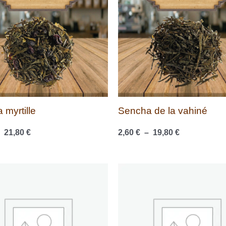
à
à
21,80 €
19,80 €
 myrtille
Sencha de la vahiné
–
21,80
€
2,60
€
–
19,80
€
Plage
Plage
de
de
prix :
prix :
2,90 €
3,00 €
à
à
22,30 €
23,30 €