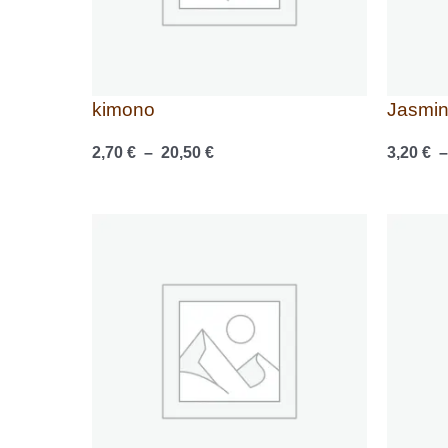
kimono
Jasmin
2,70
€
–
20,50
€
3,20
€
Plage
de
prix :
3,20 €
à
24,50 €