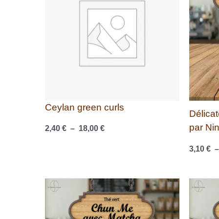
à
18,00 €
Ceylan green curls
Délica
par Ni
2,40
€
–
18,00
€
3,10
€
Plage
de
prix :
2,70 €