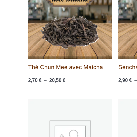
à
20,50 €
Thé Chun Mee avec Matcha
Sencha
2,70
€
–
20,50
€
2,90
€
Plage
de
prix :
2,90 €
à
22,00 €