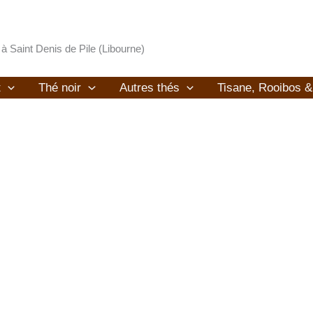
 à Saint Denis de Pile (Libourne)
t
Thé noir
Autres thés
Tisane, Rooibos 
Café ~ Salon de thé ~ Boutique
Café de spécialité,
Thé, rooibos, infusion, matcha,
machine et accessoire