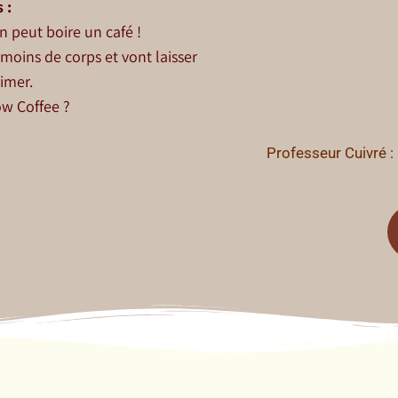
 :
on peut boire un café !
oins de corps et vont laisser
imer.
ow Coffee ?
Professeur Cuivré : 