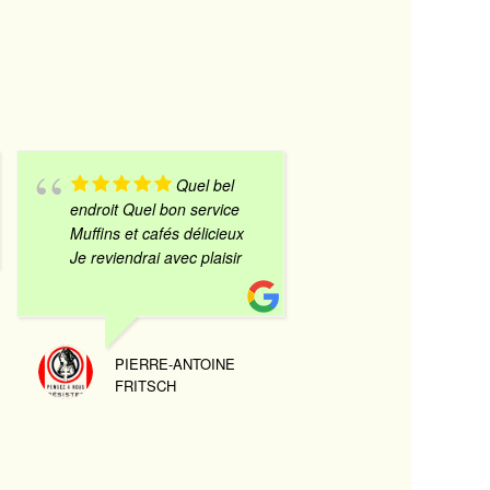
Quel bel
L
endroit Quel bon service
original et rusti
Muffins et cafés délicieux
s’arrêter boire u
Je reviendrai avec plaisir
un thé.on peut y 
pour des jeux so
parties de poker
accueil.
PIERRE-ANTOINE
FRITSCH
FLORIAN FLOBLONDY