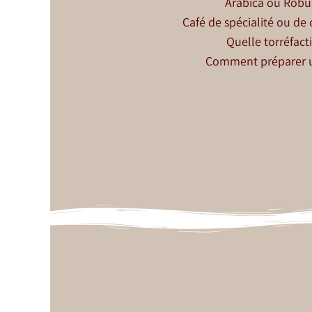
Arabica ou Robu
Café de spécialité ou d
Quelle torréfact
Comment préparer u