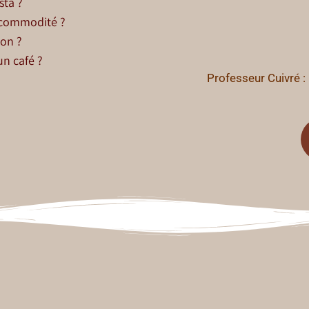
sta ?
e commodité ?
ion ?
n café ?
Professeur Cuivré : 