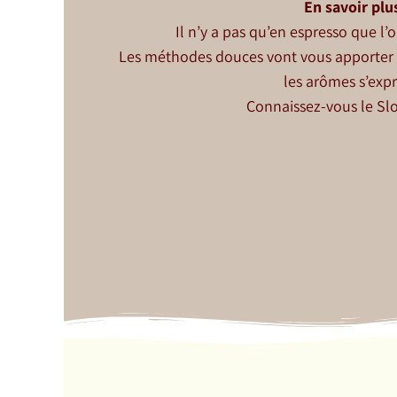
En savoir plus
Il n’y a pas qu’en espresso que l’
L
es méthodes douces vont vous apporter m
les arômes s’expr
Connaissez-vous le Sl