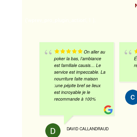
(‘wprev_pro_plugin_action’, 1 );
On aller au
poker la bas, l’ambiance
É
est familiale causis… Le
r
service est impeccable. La
nourriture faite maison
:une pépite bref se lieux
est incroyable je le
recommande à 100%
DAVID CALLANDRAUD