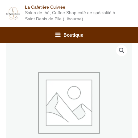
Aller
La Cafetière Cuivrée
au
Salon de thé, Coffee Shop café de spécialité à
contenu
Saint Denis de Pile (Libourne)
Boutique
Plage
quantité
de
de
prix :
Orange
2,90 €
sanguine,
à
grenade,
22,30 €
mandarine