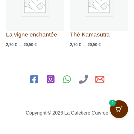
La vigne enchantée
Thé Kamasutra
2,70
€
–
20,50
€
2,70
€
–
20,50
€
0
Copyright © 2026 La Cafetière Cuivrée