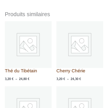
Produits similaires
Plage
Plage
de
de
prix :
prix :
3,20 €
3,20 €
à
à
24,80 €
24,30 €
Thé du Tibétain
Cherry Chérie
3,20
€
–
24,80
€
3,20
€
–
24,30
€
Plage
Plage
de
de
prix :
prix :
2,70 €
2,70 €
à
à
20,50 €
20,50 €